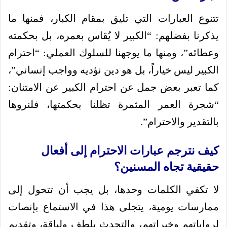
تتنوع العبارات التي تليق بمقام الكبار، فمنها ما
يذكرنا بفضلهم: “الكبير لا يُقاس بعمره، بل بحكمته
وعطائه”، ومنها ما يوجهنا للسلوك العملي: “احترام
الكبير ليس خياراً، بل هو دين نؤديه وواجب إنساني”،
كما تعبر بعض جمل عن احترام الكبير عن الامتنان:
“شجرة العمر المثمرة تظلنا بحكمتها، فلنروها
بالتقدير والاحترام”.
كيف نترجم عبارات الاحترام إلى أفعال
حقيقية تجاه المسنين؟
لا تكفي الكلمات وحدها، بل يجب أن تتحول إلى
ممارسات يومية، يتجلى هذا في الاستماع بإنصات
لرواياتهم وخبراتهم، والتحدث بلطف ولباقة، وتقديم