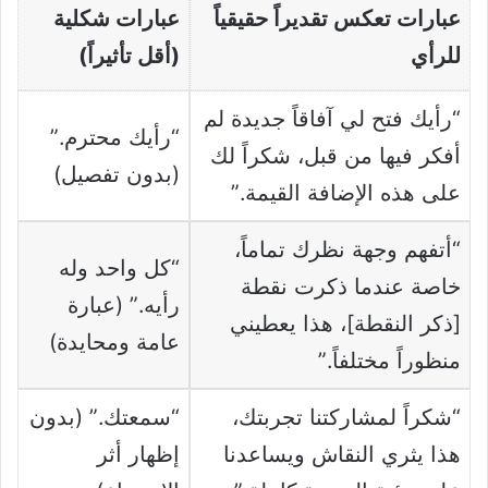
عبارات تعكس تقديراً حقيقياً
عبارات شكلية
للرأي
(أقل تأثيراً)
“رأيك فتح لي آفاقاً جديدة لم
“رأيك محترم.”
أفكر فيها من قبل، شكراً لك
(بدون تفصيل)
على هذه الإضافة القيمة.”
“أتفهم وجهة نظرك تماماً،
“كل واحد وله
خاصة عندما ذكرت نقطة
رأيه.” (عبارة
[ذكر النقطة]، هذا يعطيني
عامة ومحايدة)
منظوراً مختلفاً.”
“شكراً لمشاركتنا تجربتك،
“سمعتك.” (بدون
هذا يثري النقاش ويساعدنا
إظهار أثر