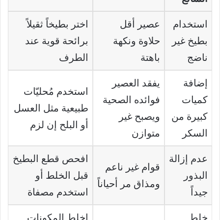
استخدام
عصير أقل
اختر بطيخاً ثقيلاً
بطيخ غير
حلاوة ونكهة
برائحة قوية عند
ناضج
باهتة
الطرف
إضافة
يفقد العصير
استخدم مُحليّات
كميات
فوائده الصحية
طبيعية مثل العسل
كبيرة من
ويصبح غير
أو البلح إن لزم
السكر
متوازن
عدم إزالة
افحص قطع البطيخ
قوام غير ناعم
البذور
قبل الخلط أو
ومذاق مر أحياناً
جيداً
استخدم مصفاة
خلط
اخلط المكونات