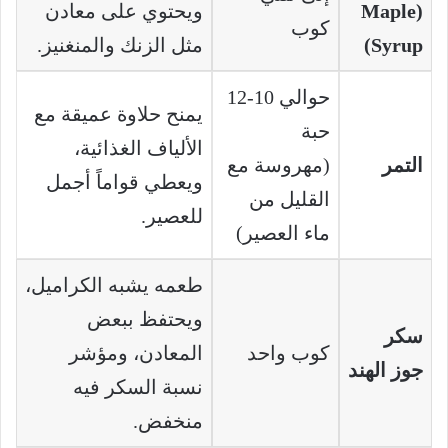
(Maple
ويحتوي على معادن
كوب
Syrup)
مثل الزنك والمنغنيز.
حوالي 10-12
يمنح حلاوة عميقة مع
حبة
الألياف الغذائية،
التمر
(مهروسة مع
ويعطي قواماً أجمل
القليل من
للعصير.
ماء العصير)
طعمه يشبه الكراميل،
ويحتفظ ببعض
سكر
كوب واحد
المعادن، ومؤشر
جوز الهند
نسبة السكر فيه
منخفض.