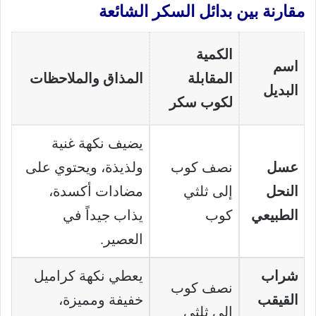
مقارنة بين بدائل السكر الشائعة
الكمية
اسم
المقابلة
المذاق والملاحظات
البديل
لكوب سكر
يضيف نكهة غنية
عسل
نصف كوب
ولذيذة، ويحتوي على
النحل
إلى ثلثي
مضادات أكسدة،
الطبيعي
كوب
يذاب جيداً في
العصير.
شراب
يعطي نكهة كراميل
نصف كوب
القيقب
خفيفة ومميزة،
إلى ثلثي