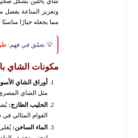
شاي باللبن بشكل صحيح
وتعزيز المناعة بفضل مكو
مما يجعله خيارًا مناسبً
💡 تعمّق في فهم:
طري
مكونات الشاي بال
أوراق الشاي الأسود
مثل الشاي المصري 
الحليب الطازج:
يُض
القوام المثالي في 
الماء الساخن:
يُغلى
لتجنب تخفيف الطعم