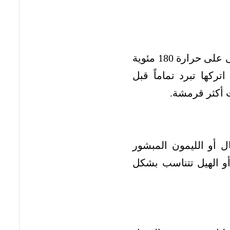
قبل خلط المكونات، قم بنثر رقائق الشوفان على صينية وادخلها إلى فرن محمى على حرارة 180 مئوية
اتركها تبرد تماماً قبل
 أكثر قرمشة.
ل أو الليمون المبشور
و الهيل تتناسب بشكل