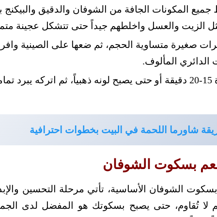
 جميع المكونات الجافة من الشوفان والدقيق والبيكنج ب
ثل الزيت والعسل واخلطهم جيداً حتى تتشكل عجينة متم
رات صغيرة متساوية الحجم، ثم ضعها على الصينية وافر
لدائري المألوف.
اخبز البسكوت لمدة 15-20 دقيقة أو حتى يصبح لونه ذهبياً، ثم اتركه يب
قة شاورما اللحمة في البيت بخطوات احترافية
عم بسكوت الشوفان
سكوت الشوفان الأساسية، تأتي مرحلة التحسين والإبد
 لا تُقاوم، حتى يصبح بسكوتك هو المفضل لدى الجمي