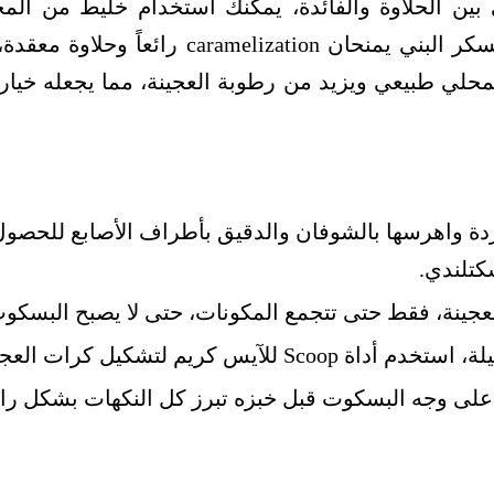
ي بين الحلاوة والفائدة، يمكنك استخدام خليط من ال
الطبيعي مع جزء من السكر البني يمنحان zation
محلي طبيعي ويزيد من رطوبة العجينة، مما يجعله خياراً
ردة واهرسها بالشوفان والدقيق بأطراف الأصابع للحصو
كتلندي.
جينة، فقط حتى تتجمع المكونات، حتى لا يصبح البسكوت 
S للآيس كريم لتشكيل كرات العجين.
على وجه البسكوت قبل خبزه تبرز كل النكهات بشكل رائ