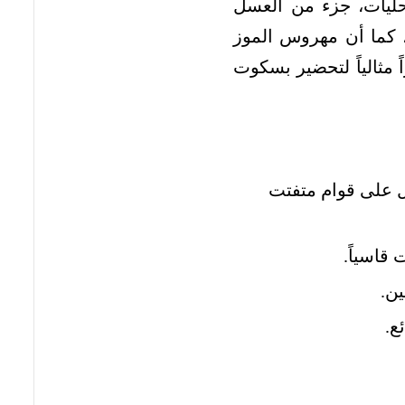
محليات، جزء من العسل
carameli رائعاً وحلاوة معقدة، كما أن مهروس الموز
 مثالياً لتحضير بسكوت
ل على قوام متفتت
قاسياً.
ع.