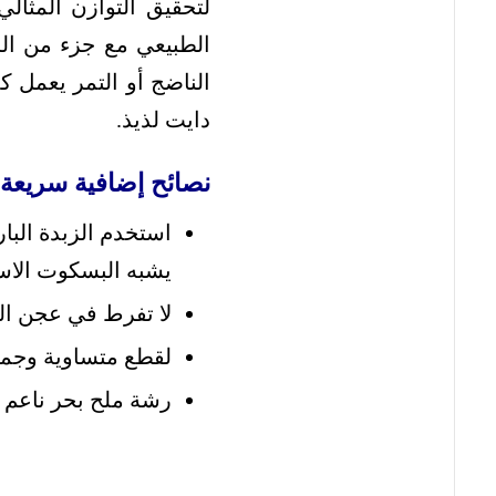
لتحقيق التوازن المثال
الناضج أو التمر يعمل ك
دايت لذيذ.
نصائح إضافية سريعة
استخدم الزبدة البا
يشبه البسكوت الاس
لا تفرط في عجن الع
لقطع متساوية وجميلة، استخدم أداة coop
رشة ملح بحر ناعم 