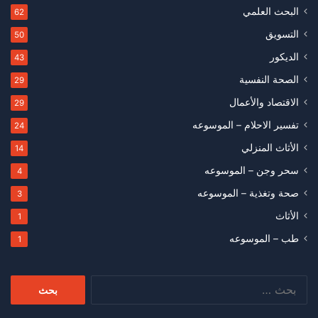
البحث العلمي
62
التسويق
50
الديكور
43
الصحة النفسية
29
الاقتصاد والأعمال
29
تفسير الاحلام – الموسوعه
24
الأثاث المنزلي
14
سحر وجن – الموسوعه
4
صحة وتغذية – الموسوعه
3
الأثاث
1
طب – الموسوعه
1
البحث
عن: