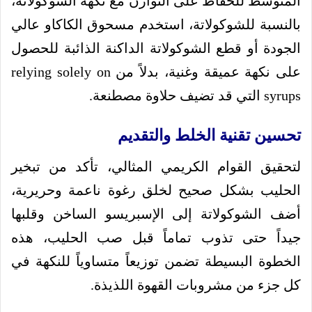
المتوسط للحفاظ على التوازن مع نكهة الشوكولاتة،
بالنسبة للشوكولاتة، استخدم مسحوق الكاكاو عالي
الجودة أو قطع الشوكولاتة الداكنة الذائبة للحصول
على نكهة عميقة وغنية، بدلاً من relying solely on
syrups التي قد تضيف حلاوة مصطنعة.
تحسين تقنية الخلط والتقديم
لتحقيق القوام الكريمي المثالي، تأكد من تبخير
الحليب بشكل صحيح لخلق رغوة ناعمة وحريرية،
أضف الشوكولاتة إلى الإسبريسو الساخن وقلبها
جيداً حتى تذوب تماماً قبل صب الحليب، هذه
الخطوة البسيطة تضمن توزيعاً متساوياً للنكهة في
كل جزء من مشروبات القهوة اللذيذة.