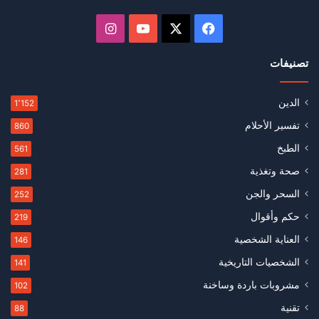
‫X
فيسبوك
‫YouTube
انستقرام
تصنيفات
الدين
1٬152
تفسير الأحلام
860
الطبخ
561
صحة وتغذية
281
السحر والجن
252
حكم وأقوال
219
العناية الشخصية
146
الشخصيات التاريخية
141
مشروبات باردة وساخنة
102
تقنية
88