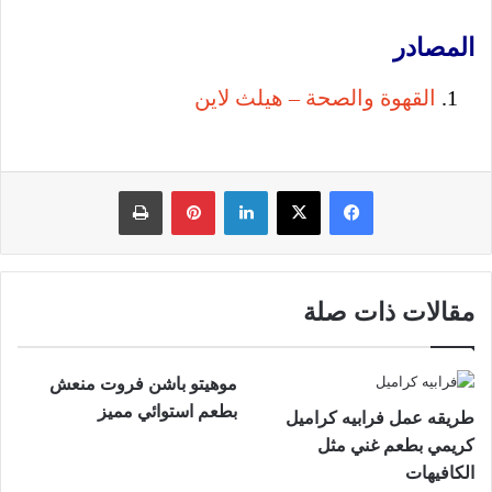
المصادر
القهوة والصحة – هيلث لاين
فيسبوك
‫X
لينكدإن
بينتيريست
طباعة
مقالات ذات صلة
موهيتو باشن فروت منعش
بطعم استوائي مميز
طريقه عمل فرابيه كراميل
كريمي بطعم غني مثل
الكافيهات