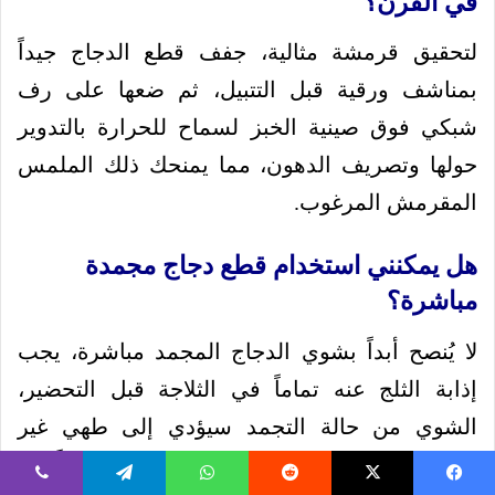
في الفرن؟
لتحقيق قرمشة مثالية، جفف قطع الدجاج جيداً
بمناشف ورقية قبل التتبيل، ثم ضعها على رف
شبكي فوق صينية الخبز لسماح للحرارة بالتدوير
حولها وتصريف الدهون، مما يمنحك ذلك الملمس
المقرمش المرغوب.
هل يمكنني استخدام قطع دجاج مجمدة
مباشرة؟
لا يُنصح أبداً بشوي الدجاج المجمد مباشرة، يجب
إذابة الثلج عنه تماماً في الثلاجة قبل التحضير،
الشوي من حالة التجمد سيؤدي إلى طهي غير
متساوٍ، حيث ينضج الخارج بينما يبقى الداخل نيئاً.