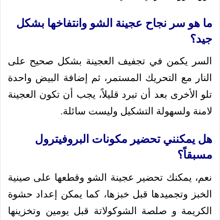
ما هو سر نجاح عجينة الشو وانتفاخها بشكل
جيد؟
السر يكمن في تجفيف العجينة بشكل صحيح على
النار مع التحريك المستمر، ثم إضافة البيض واحدة
تلو الأخرى بعد أن تبرد قليلاً، يجب أن تكون العجينة
لامنة ولسهولة التشكيل وليست سائلة.
هل يمكنني تحضير مكونات البروفيترول
مسبقاً؟
نعم، يمكنك تحضير عجينة الشو وقطعها على صينية
الخبز وتجميدها قبل خبزها، كما يمكن إعداد حشوة
الكريمة و صلصة الشوكولاتة قبل يومين وتخزينها