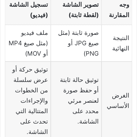
وجه
تصوير الشاشة
تسجيل الشاشة
المقارنة
(لقطة ثابتة)
(فيديو)
صورة ثابتة (مثل
ملف فيديو
النتيجة
صيغ JPG أو
(مثل صيغ MP4
النهائية
PNG)
أو MOV)
توثيق حركة أو
توثيق حالة ثابتة
عرض سلسلة
أو حفظ صورة
من الخطوات
الغرض
لعنصر مرئي
والإجراءات
الأساسي
محدد على
المتتالية التي
الشاشة.
تحدث على
الشاشة.