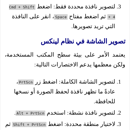
لتصوير نافذة محددة فقط: اضغط
Cmd + Shift
ثم اضغط مفتاح
، انقر على النافذة
Space
+ 4
التي تريد تصويرها.
تصوير الشاشة في نظام لينكس
يعتمد الأمر على بيئة سطح المكتب المستخدمة،
ولكن معظمها يدعم الاختصارات التالية:
لتصوير الشاشة الكاملة: اضغط زر
،
PrtScn
عادةً ما تظهر نافذة لحفظ الصورة أو نسخها
للحافظة.
لتصوير نافذة نشطة: استخدم
.
Alt + PrtScn
لاختيار منطقة محددة: اضغط
ثم
Shift + PrtScn