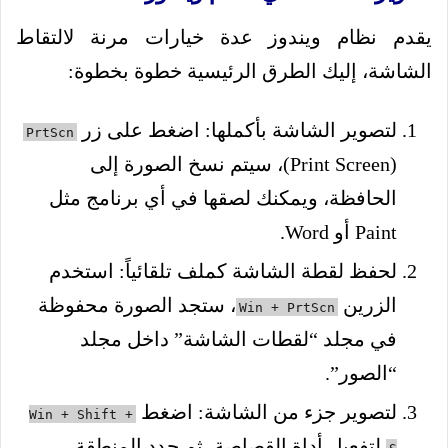
يقدم نظام ويندوز عدة خيارات مرنة لالتقاط
الشاشة، إليك الطرق الرئيسية خطوة بخطوة:
لتصوير الشاشة بأكملها: اضغط على زر
PrtScn
(Print Screen)، سيتم نسخ الصورة إلى
الحافظة، ويمكنك لصقها في أي برنامج مثل
Paint أو Word.
لحفظ لقطة الشاشة كملف تلقائياً: استخدم
الزرين
، ستجد الصورة محفوظة
Win + PrtScn
في مجلد “لقطات الشاشة” داخل مجلد
“الصور”.
لتصوير جزء من الشاشة: اضغط
Win + Shift +
لتفعيل أداة القصاصة، ثم حدد المنطقة