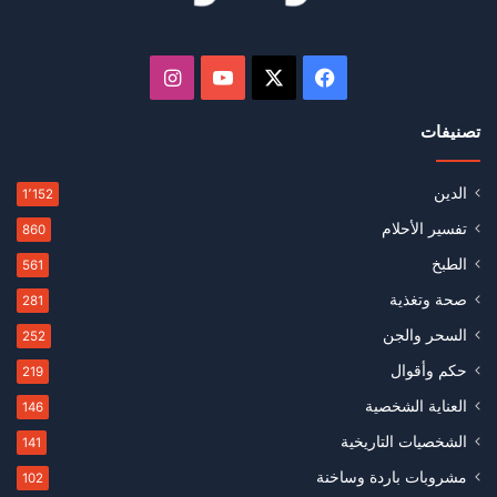
‫X
فيسبوك
‫YouTube
انستقرام
تصنيفات
الدين
1٬152
تفسير الأحلام
860
الطبخ
561
صحة وتغذية
281
السحر والجن
252
حكم وأقوال
219
العناية الشخصية
146
الشخصيات التاريخية
141
مشروبات باردة وساخنة
102