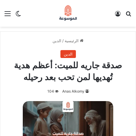
بحث عن
تسجيل الدخول
الق
الوضع ا
الرئيسية
/
الدين
الدين
صدقة جاريه للميت: أعظم هدية
تُهديها لمن تحب بعد رحيله
104
Anas Alkomy