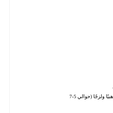
اخفض الحرارة بمجرد بدء الغليان، واستمر في التقليب حتى يصبح الخليط ذهبيًا ولزجًا (حوالي 5-7