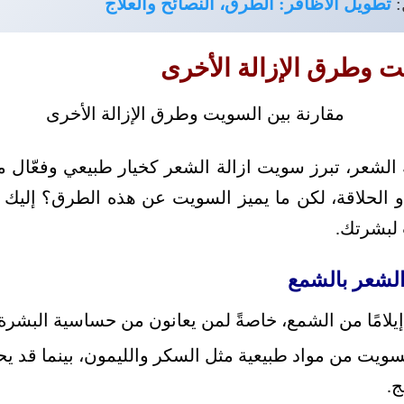
تطويل الأظافر: الطرق، النصائح والعلاج

مقارنة بين السويت وطر
ة الشعر، تبرز سويت ازالة الشعر كخيار طبيعي وفعّال م
 أو الحلاقة، لكن ما يميز السويت عن هذه الطرق؟ إلي
في اتخاذ
السويت مقابل
السويت أقل إيلامًا من الشمع، خاصةً لمن يعانون من ح
د طبيعية مثل السكر والليمون، بينما قد يحتوي الشمع 
كي