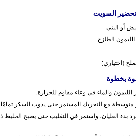
لتحضير السويت
ض أو البني
لليمون الطازج
لح (اختياري)
وة بخطوة
لليمون والماء في وعاء مقاوم للحرارة.
 متوسطة مع التحريك المستمر حتى يذوب السكر تمامًا.