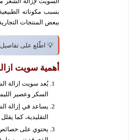
السويت لإزالة الشعر من
بسبب مكوناته الطبيعية،
ببعض المنتجات التجارية
💡 اطّلع على تفاصيل
أهمية سويت ازال
يُعد سويت ازالة ال
السكر وعصير الليمو
يساعد في إزالة الش
التقليدية، كما يقلل
يحتوي على خصائص م
الذي قد تسببه طرق 