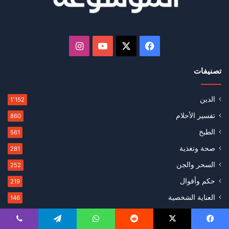
‫X
فيسبوك
‫YouTube
انستقرام
تصنيفات
الدين
1٬152
تفسير الأحلام
860
الطبخ
561
صحة وتغذية
281
السحر والجن
252
حكم وأقوال
219
العناية الشخصية
146
الشخصيات التاريخية
141