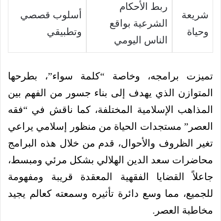
ربط الأحكام
شريعة
أسلوب قصصي
الشرعية بواقع
وحياة
وتطبيقي
الناس اليومي
تميزت برامجه، وخاصة “كلمة سواء”، بطرحها
المتوازن الذي يهدف إلى بناء جسور من الفهم بين
المذاهب الإسلامية المختلفة، كما ناقش في “فقه
العصر” مستجدات الحياة من منظور إسلامي يراعي
تغير الظروف والأحوال، قدم من خلال هذه البرامج
محاضرات سعد الدين الهلالي بشكل مرئي ومبسط،
جاعلاً القضايا الفقهية المعقدة قريبة ومفهومة
للجميع، مما وسع دائرة تأثيره وسمعته كعالم يجيد
مخاطبة العصر.