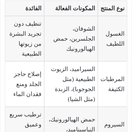
نوع المنتج
المكونات الفعالة
الفائدة
تنظيف دون
الشوفان،
الغسول
تجريد البشرة
الجلسرين، حمض
اللطيف
من زيوتها
الهيالورونيك
الطبيعية
السيراميد، الزيوت
إصلاح حاجز
المرطبات
الطبيعية (مثل
الجلد ومنع
الكثيفة
الجوجوبا)، الزبدة
فقدان الماء
(مثل الشيا)
ترطيب سريع
حمض الهيالورونيك،
السيروم
وعميق
النياسيناميد،