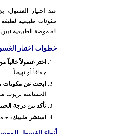
عند اختيار الغسول، ي
مكونات طبيعية لطيفة م
الحموضة الطبيعية (بين 3.8 و4.5) لمنع نمو البكتيريا الضارة.
خطوات اختيار الغسول
اختر غسولاً خالياً م
جفافاً أو تهيجاً.
ابحث عن مكونات م
الحساسة بزيوت طبي
تأكد من درجة الحم
استشر طبيبك:
خاصة
أنواع الغسول الموصى