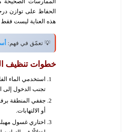
الممارسات الصحيحة م
الحفاظ على توازن درج
هذه العناية ليست فقط م
💡 تعمّق في فهم:
أسب
خطوات تنظيف الم
استخدمي الماء الف
تجنب الدخول إلى ا
جففي المنطقة برفق 
أو الالتهابات.
اختاري غسول مهبلي