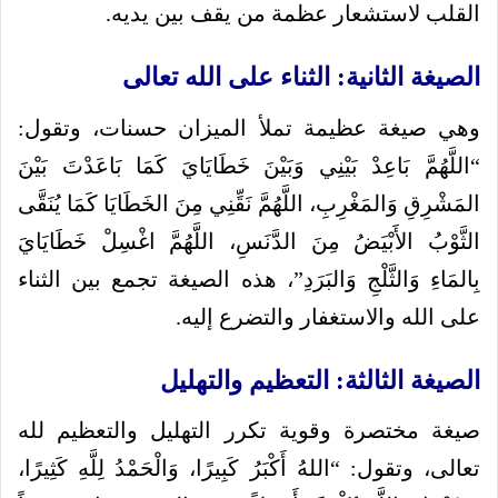
القلب لاستشعار عظمة من يقف بين يديه.
الصيغة الثانية: الثناء على الله تعالى
وهي صيغة عظيمة تملأ الميزان حسنات، وتقول:
“اللَّهُمَّ بَاعِدْ بَيْنِي وَبَيْنَ خَطَايَايَ كَمَا بَاعَدْتَ بَيْنَ
المَشْرِقِ وَالمَغْرِبِ، اللَّهُمَّ نَقِّنِي مِنَ الخَطَايَا كَمَا يُنَقَّى
الثَّوْبُ الأَبْيَضُ مِنَ الدَّنَسِ، اللَّهُمَّ اغْسِلْ خَطَايَايَ
بِالمَاءِ وَالثَّلْجِ وَالبَرَدِ”، هذه الصيغة تجمع بين الثناء
على الله والاستغفار والتضرع إليه.
الصيغة الثالثة: التعظيم والتهليل
صيغة مختصرة وقوية تكرر التهليل والتعظيم لله
تعالى، وتقول: “اللهُ أَكْبَرُ كَبِيرًا، وَالْحَمْدُ لِلَّهِ كَثِيرًا،