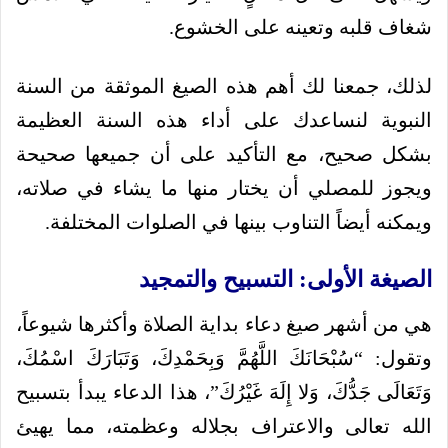
شغاف قلبه وتعينه على الخشوع.
لذلك، جمعنا لك أهم هذه الصيغ الموثقة من السنة
النبوية لنساعدك على أداء هذه السنة العظيمة
بشكل صحيح، مع التأكيد على أن جميعها صحيحة
ويجوز للمصلي أن يختار منها ما يشاء في صلاته،
ويمكنه أيضاً التناوب بينها في الصلوات المختلفة.
الصيغة الأولى: التسبيح والتمجيد
هي من أشهر صيغ دعاء بداية الصلاة وأكثرها شيوعاً،
وتقول: “سُبْحَانَكَ اللَّهُمَّ وَبِحَمْدِكَ، وَتَبَارَكَ اسْمُكَ،
وَتَعَالَى جَدُّكَ، وَلا إِلَهَ غَيْرُكَ”، هذا الدعاء يبدأ بتسبيح
الله تعالى والاعتراف بجلاله وعظمته، مما يهيئ