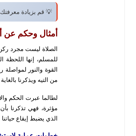
💡 قم بزيادة معرفتك 
أمثال وحكم عن أه
الصلاة ليست مجرد ركن م
للمسلم، إنها اللحظة ال
القوة والنور لمواصلة رحل
من التيه ويذكرنا بالغاية
لطالما عبرت الحكم والأ
مؤثرة، فهي تذكرنا بأن
الذي يضبط إيقاع حياتنا ع
خطوات عملية لاستشع