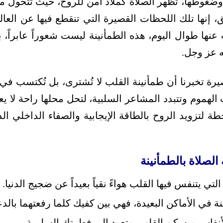
غوطها، تظهر الصلاة كملاذ آمن للروح، حيث تتحول م
إنها تلك اللحظات القصيرة التي تنقطع فيها عن العال
عنها طوال اليوم، هذه الطمأنينة ليست شعوراً عابراً، 
له عز وجل.
رة تخبرنا أن طمأنينة القلب لا تُشترى، بل تُكتسب ف
هموم وتتبدد المشاعر السلبية، لتحل محلها راحة لا يع
حطة لتزويد الروح بالطاقة الإيجابية والصفاء الداخلي
لصلاة بالطمأنينة
تي يتنفس فيها القلب هواءً نقياً بعيداً عن ضجيج الدنيا.
ة في الأماكن البعيدة، فهي بين كفيك كلما رفعتهما بالدع
أنفاس ويسكن القلب، وتعود إلى فطرتك السليمة.