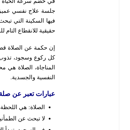
في خضم سرعة الحياة وض
جلسة علاج نفسي عميق، 
فيها السكينة التي تبحث 
حقيقية للانقطاع التام ل
إن حكمة عن الصلاة قصي
كل ركوع وسجود، تذوب ال
المناجاة، الصلاة هي م
النفسية والجسدية.
عبارات تعبر عن صلة ا
الصلاة: هي اللحظة ال
لا تبحث عن الطمأنين
في السجود، تهدأ ال