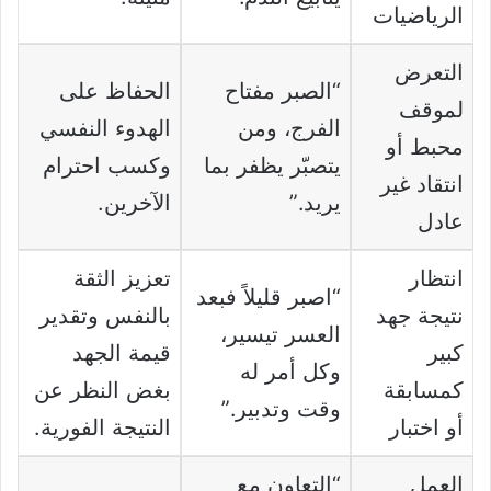
الرياضيات
التعرض
“الصبر مفتاح
الحفاظ على
لموقف
الفرج، ومن
الهدوء النفسي
محبط أو
يتصبّر يظفر بما
وكسب احترام
انتقاد غير
يريد.”
الآخرين.
عادل
انتظار
تعزيز الثقة
“اصبر قليلاً فبعد
نتيجة جهد
بالنفس وتقدير
العسر تيسير،
كبير
قيمة الجهد
وكل أمر له
كمسابقة
بغض النظر عن
وقت وتدبير.”
أو اختبار
النتيجة الفورية.
العمل
“التعاون مع