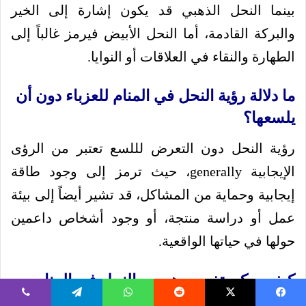
بينما النحل الذهبي قد يكون إشارة إلى الخير
والبركة القادمة، أما النحل الأبيض فيرمز غالباً إلى
الطهارة والنقاء في العلاقات أو النوايا.
ما دلالة رؤية النحل في المنام للعزباء دون أن
يلسعها؟
رؤية النحل دون التعرض لللسع تعتبر من الرؤى
الإيجابية generally، حيث ترمز إلى وجود طاقة
إيجابية وحماية من المشاكل، قد تشير أيضاً إلى بيئة
عمل أو دراسة منتجة، أو وجود أشخاص داعمين
حولها في حياتها الواقعية.
كيف يمكن تفسير هروب النحل في المنام
للعزباء؟