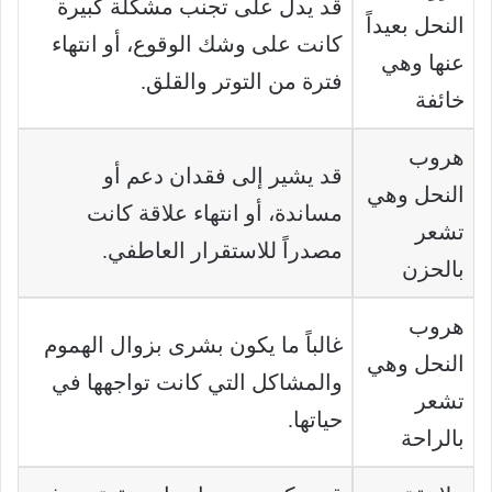
قد يدل على تجنب مشكلة كبيرة
النحل بعيداً
كانت على وشك الوقوع، أو انتهاء
عنها وهي
فترة من التوتر والقلق.
خائفة
هروب
قد يشير إلى فقدان دعم أو
النحل وهي
مساندة، أو انتهاء علاقة كانت
تشعر
مصدراً للاستقرار العاطفي.
بالحزن
هروب
غالباً ما يكون بشرى بزوال الهموم
النحل وهي
والمشاكل التي كانت تواجهها في
تشعر
حياتها.
بالراحة