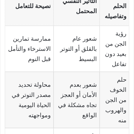
التأثير النفسي
الحلم
نصيحة للتعامل
المحتمل
وتفاصيله
رؤية
شعور عام
ممارسة تمارين
الجن من
بالقلق أو التوتر
الاسترخاء والتأمل
بعيد دون
البسيط
قبل النوم
تفاعل
حلم
شعور بعدم
محاولة تحديد
الخوف
الأمان أو العجز
مصدر التوتر في
من الجن
تجاه مشكلة في
الحياة اليومية
والهروب
الواقع
ومواجهته
منه