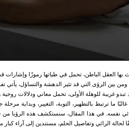
 بها العقل الباطن، تحمل في طياتها رموزًا وإشارات قد
. ومن بين الرؤى التي قد تثير الدهشة والتساؤل، يأت
 تبدو غريبة للوهلة الأولى، تحمل معاني ودلالات روحية 
 غالبًا ما ترتبط بالتطهير، التوبة، التغيير، وبداية مرح
ائي نفسه. في هذا المقال، سنستكشف هذه الرؤيا من جو
 لحالة الرائي وتفاصيل الحلم، مستندين إلى آراء كبار م