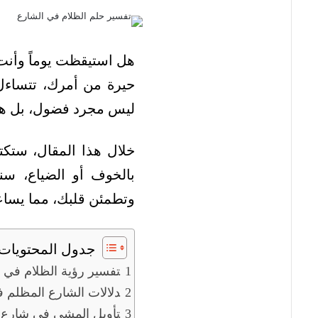
هل استيقظت يوماً وأن
حيرة من أمرك، تتساءل ع
ليس مجرد فضول، بل هو
خلال هذا المقال، ستك
بالخوف أو الضياع، سن
وتطمئن قلبك، مما يساع
جدول المحتويات
تفسير رؤية الظلام في ا
دلالات الشارع المظلم ف
تأويل المشي في شارع