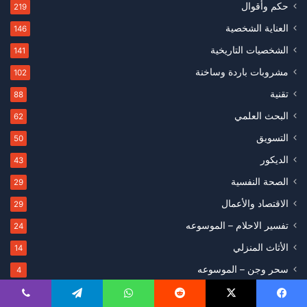
حكم وأقوال
219
العناية الشخصية
146
الشخصيات التاريخية
141
مشروبات باردة وساخنة
102
تقنية
88
البحث العلمي
62
التسويق
50
الديكور
43
الصحة النفسية
29
الاقتصاد والأعمال
29
تفسير الاحلام – الموسوعه
24
الأثاث المنزلي
14
سحر وجن – الموسوعه
4
صحة وتغذية – الموسوعه
3