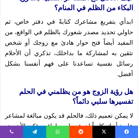
البكاء من الظلم في المنام؟
ابدأي بتفريغ مشاعرك كتابةً في دفتر خاص، ثم
حاولي تحديد مصدر شعورك بالظلم في الواقع، من
المفيد أيضاً فتح حوار هادئ مع زوجك أو شخص
تثقين به لمشاركة ما بداخلك، تذكري أن الأحلام
رسائل نفسية تساعدنا على فهم أنفسنا بشكل
أفضل.
هل رؤية الزوج هو من يظلمني في الحلم
تفسيرها سلبي دائماً؟
لا يمكن تعميم ذلك، فالحلم قد يكون مبالغة لمشاعر
عابرة أو انعكاساً لخوف وليس لواقع مؤكد، الأهم هو
النظر إلى السياق العام للحلم وحالتك النفسية في