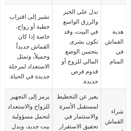
تدل على الخير
تشير إلى اقتراب
والرزق الواسع
خطبة أو زواج،
هدية
في البيت، وقد
خاصة إذا كان
القماش
تكون بشرى
القماش جديداً
في
بتحسن الوضع
وجميلاً، وتمثل
المنام
المالي للزوج أو
الاستعداد لمرحلة
قدوم فرص
جديدة في الحياة.
جديدة.
يعبر عن التخطيط
يرمز إلى التجهيز
لمستقبل الأسرة
للزواج والاستعداد
شراء
والاستثمار في
لتحمل مسؤولية
القماش
تحقيق الاستقرار
بيت جديد، ويدل