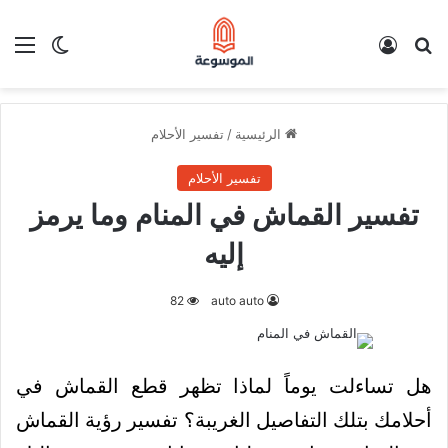
بحث عن
تسجيل الدخول
الق
الوضع ا
الرئيسية
/
تفسير الأحلام
تفسير الأحلام
تفسير القماش في المنام وما يرمز
إليه
82
auto auto
هل تساءلت يوماً لماذا تظهر قطع القماش في
أحلامك بتلك التفاصيل الغريبة؟ تفسير رؤية القماش