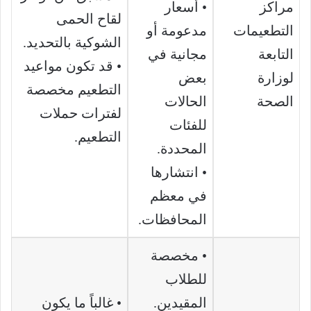
مراكز
• أسعار
لقاح الحمى
التطعيمات
مدعومة أو
الشوكية بالتحديد.
التابعة
مجانية في
• قد تكون مواعيد
لوزارة
بعض
التطعيم مخصصة
الصحة
الحالات
لفترات حملات
للفئات
التطعيم.
المحددة.
• انتشارها
في معظم
المحافظات.
• مخصصة
للطلاب
المقيدين.
• غالباً ما يكون