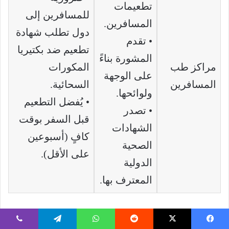
تطعيمات
للمسافرين إلى
المسافرين.
دول تطلب شهادة
• تقدم
تطعيم ضد بكتيريا
المشورة بناءً
مراكز طب
المكورات
على الوجهة
المسافرين
السحائية.
ولوائحها.
• يُفضل التطعيم
• تصدر
قبل السفر بوقت
الشهادات
كافٍ (أسبوعين
الصحية
على الأقل).
الدولية
المعترف بها.
بشكل عام، يُنصح بالتوجه إلى أقرب مركز صحي أو