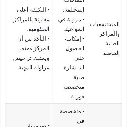
اللقاحات
المختلفة.
• التكلفة أعلى
• مرونة في
مقارنة بالمراكز
المستشفيات
المواعيد.
الحكومية.
والمراكز
• إمكانية
• التأكد من أن
الطبية
الحصول
المركز معتمد
الخاصة
على
ويمتلك تراخيص
استشارة
مزاولة المهنة.
طبية
متخصصة
فورية.
• متخصصة
في
• ضرورية