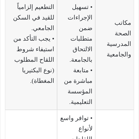
• تسهيل
التطعيم إلزامياً
الإجراءات
للقيد في السكن
مكاتب
ضمن
الجامعي.
الصحة
متطلبات
• يجب التأكد من
المدرسية
الالتحاق
استيفاء شروط
والجامعية
بالجامعة.
اللقاح المطلوب
• متابعة
(نوع البكتيريا
مباشرة من
المغطاة).
المؤسسة
التعليمية.
• توافر واسع
لأنواع