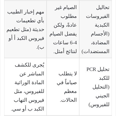
تحاليل
الصيام غير
مهم إخبار الطبيب
الفيروسات
مطلوب
بأي تطعيمات
الكبدية
عادةً، ولكن
حديثة (مثل تطعيم
(الأجسام
يفضل الصيام
فيروس الكبد أ أو
المضادة،
4-6 ساعات
ب).
المستضدات)
لنتائج أمثل.
يُجرى للكشف
تحليل PCR
لا يتطلب
المباشر عن
للكبد
صياماً في
المادة الوراثية
(التحليل
معظم
للفيروس، مثل
الجيني
الحالات.
فيروس التهاب
للفيروس)
الكبد ب أو سي.