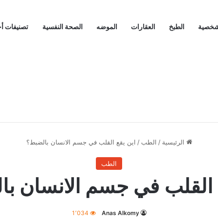
لشخصية
الطبخ
العقارات
الموضه
الصحة النفسية
تصنيفات أ
الرئيسية
/
الطب
/
اين يقع القلب في جسم الانسان بالضبط؟
الطب
 القلب في جسم الانسان ب
1٬034
Anas Alkomy