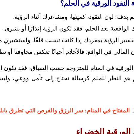
كيف تتعاملين مع رؤية النق
تذكري تفاصيل الحلم بدقة: لون النقود، كميتها، وم
راقبي تغيرات حياتك الواقعية بعد الحلم، فقد تكون الرؤ
 التسرع في تفسير الرؤية بمفردك إذا كانت تسبب قلقًا
 على التوازن المالي في الواقع، فالأحلام أحيانًا تعكس م
الورقية في المنام للمتزوجة حسب السياق، فقد تكون ا
هم هو النظر للحلم كرسالة تحتاج إلى تأمل ووعي، وليس 
لمفتاح في المنام: سر الرزق والفرص التي تطرق بابك

تفسير حلم النقود