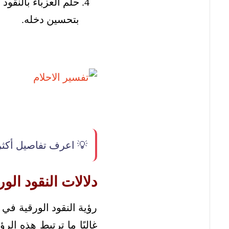
حلم العزباء بالنقو
بتحسين دخله.
💡 اعرف تفاصيل أكث
دلالات النقود الو
رؤية النقود الورقية في
غالبًا ما ترتبط هذه الر