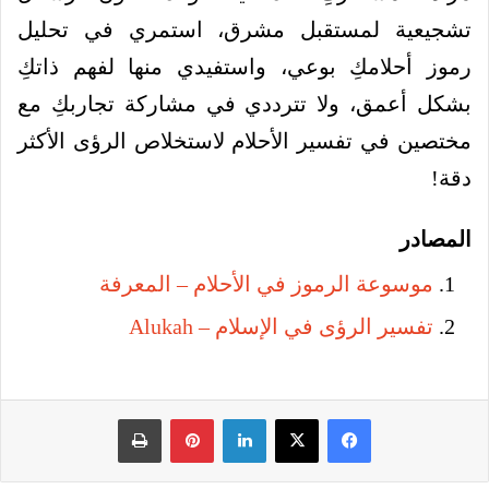
تشجيعية لمستقبل مشرق، استمري في تحليل
رموز أحلامكِ بوعي، واستفيدي منها لفهم ذاتكِ
بشكل أعمق، ولا تترددي في مشاركة تجاربكِ مع
مختصين في تفسير الأحلام لاستخلاص الرؤى الأكثر
دقة!
المصادر
موسوعة الرموز في الأحلام – المعرفة
تفسير الرؤى في الإسلام – Alukah
فيسبوك
‫X
لينكدإن
بينتيريست
طباعة