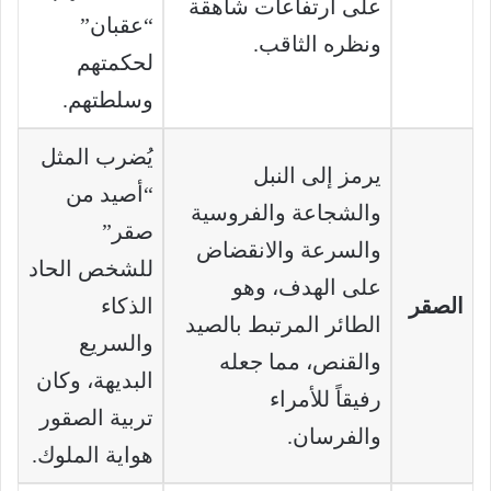
على ارتفاعات شاهقة
“عقبان”
ونظره الثاقب.
لحكمتهم
وسلطتهم.
يُضرب المثل
يرمز إلى النبل
“أصيد من
والشجاعة والفروسية
صقر”
والسرعة والانقضاض
للشخص الحاد
على الهدف، وهو
الصقر
الذكاء
الطائر المرتبط بالصيد
والسريع
والقنص، مما جعله
البديهة، وكان
رفيقاً للأمراء
تربية الصقور
والفرسان.
هواية الملوك.