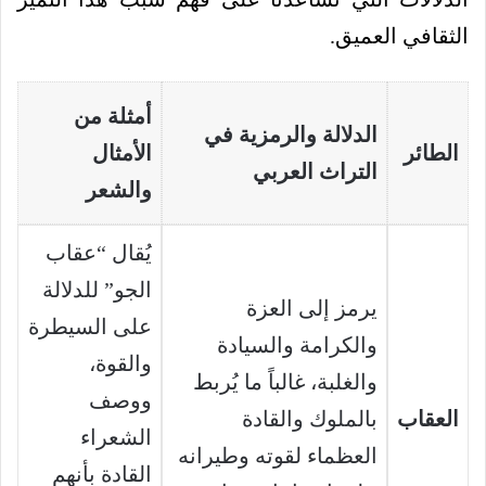
الثقافي العميق.
أمثلة من
الدلالة والرمزية في
الطائر
الأمثال
التراث العربي
والشعر
يُقال “عقاب
الجو” للدلالة
يرمز إلى العزة
على السيطرة
والكرامة والسيادة
والقوة،
والغلبة، غالباً ما يُربط
ووصف
العقاب
بالملوك والقادة
الشعراء
العظماء لقوته وطيرانه
القادة بأنهم