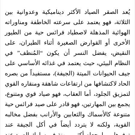
يُعد الصقر الصياد الأكثر ديناميكية وعدوانية بين
الثلاثة، فهو يعتمد على سرعته الخاطفة ومناوراته
الهوائية المذهلة لاصطياد فرائس حية من الطيور
الأخرى أو القوارض الصغيرة أثناء الطيران، على
النقيض، يفضل النسر أن يكون “المُنظف” في
النظام البيئي، حيث يعتمد في غذائه الأساسي على
جيف الحيوانات الميتة (الجيفة)، مستفيداً من بصره
الحاد لاكتشافها من ارتفاعات شاهقة ومنقاره القوي
لتمزيق الجلود، أما العقاب، فهو صياد قوي ومتنوع،
يجمع بين المهارتين، فهو قادر على صيد فرائس حية
متنوعة كالأسماك والثعابين والأرانب بفضل مخالبه
القوية، ولكنه لا يتردد أيضاً في أكل الجيفة عند
توفرها، مما يجعله أكثر مرونة في سلوك الصيد عند