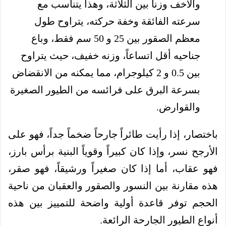
والأخف وزناً بين الثلاثة، وهذا يتناسب مع
سرعته الفائقة وخفة حركته، يتراوح طول
معظم الصقور بين 25 و 50 سم فقط، وباع
جناحيه أقل اتساعاً، وزنه خفيف، حيث يتراوح
بين 0.5 و 2 كيلوجرام، مما يمكنه من الانقضاض
بسرعة البرق على فرائسه من الطيور الصغيرة
والقوارض.
باختصار، إذا رأيت طائراً جارحاً ضخماً جداً، فهو على
الأرجح نسر، وإذا كان كبيراً وقوياً البنية برأس بارز،
فهو عقاب، أما إذا كان صغيراً ورشيقاً، فهو صقر،
هذه مقارنة بين النسور والصقور والعقبان من ناحية
الحجم توفر قاعدة أولية واضحة للتمييز بين هذه
أنواع الطيور الجارحة الرائعة.