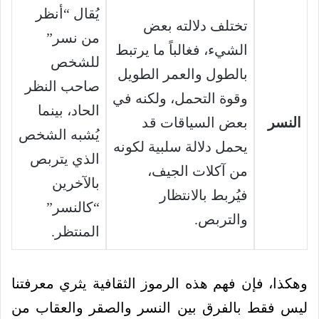
يُقال “أنظر
تختلف دلالته بعض
من نسر”
الشيء، فغالباً ما يرتبط
للشخص
بالطول والعمر الطويل
صاحب النظر
وقوة التحمل، ولكنه في
الحاد، بينما
النسر
بعض السياقات قد
يُشبه الشخص
يحمل دلالة سلبية لكونه
الذي يتربص
من آكلات الجيف،
بالآخرين
فيُربط بالانتظار
“كالنسر”
والتربص.
المنتظر.
وهكذا، فإن فهم هذه الرموز الثقافية يثري معرفتنا
ليس فقط بالفرق بين النسر والصقر والعقاب من