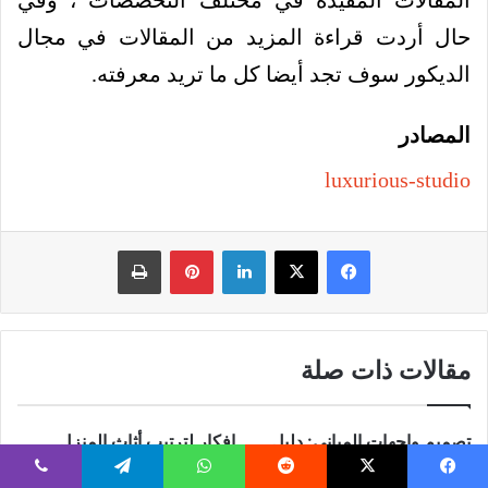
حال أردت قراءة المزيد من المقالات في مجال
الديكور سوف تجد أيضا كل ما تريد معرفته.
المصادر
luxurious-studio
فيسبوك
‫X
لينكدإن
بينتيريست
طباعة
مقالات ذات صلة
تصميم واجهات المباني: دليل
افكار لترتيب أثاث المنزل
شامل ومفصل