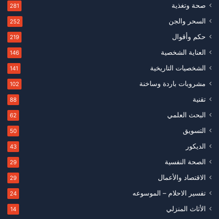
صحة وتغذية
281
السحر والجن
252
حكم وأقوال
219
العناية الشخصية
146
الشخصيات التاريخية
141
مشروبات باردة وساخنة
102
تقنية
88
البحث العلمي
62
التسويق
50
الديكور
43
الصحة النفسية
29
الاقتصاد والأعمال
29
تفسير الاحلام – الموسوعه
24
الأثاث المنزلي
14