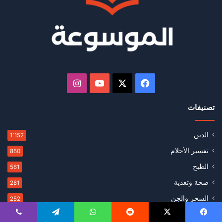
‫X
فيسبوك
‫YouTube
انستقرام
تصنيفات
الدين
1٬152
تفسير الأحلام
860
الطبخ
561
صحة وتغذية
281
السحر والجن
252
حكم وأقوال
219