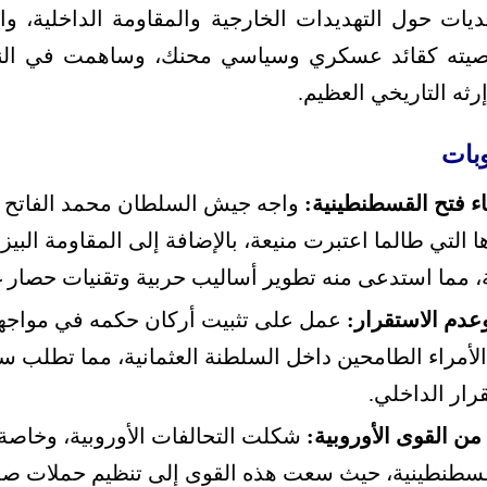
يات حول التهديدات الخارجية والمقاومة الداخلية، وال
ه كقائد عسكري وسياسي محنك، وساهمت في النها
إرثه التاريخي العظيم.
وبات
ناء فتح القسطنطينية:
واجه جيش السلطان محمد الفاتح ت
 التي طالما اعتبرت منيعة، بالإضافة إلى المقاومة البي
ة، مما استدعى منه تطوير أساليب حربية وتقنيات حصار 
وعدم الاستقرار:
عمل على تثبيت أركان حكمه في مواجه
أمراء الطامحين داخل السلطنة العثمانية، مما تطلب س
رار الداخلي.
من القوى الأوروبية:
شكلت التحالفات الأوروبية، وخاصة ال
لقسطنطينية، حيث سعت هذه القوى إلى تنظيم حملات صليب