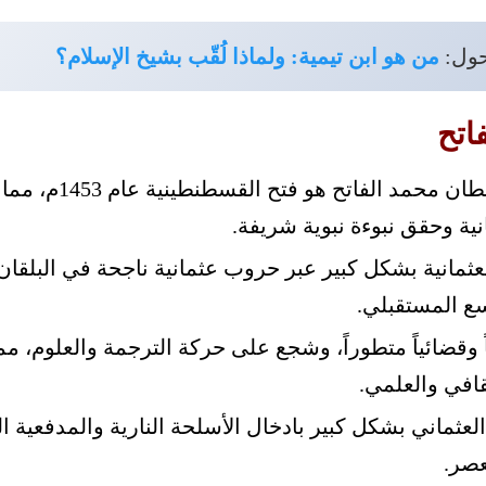
حول:
من هو ابن تيمية: ولماذا لُقّب بشيخ الإسلام؟
اتح
أشهر إنجازات السلطان مح
نية وحقق نبوءة نبوية شريفة.
لعثمانية بشكل كبير عبر حروب عثمانية ناجحة في البلقان
سع المستقبلي.
ً وقضائياً متطوراً، وشجع على حركة الترجمة والعلوم، م
قافي والعلمي.
عثماني بشكل كبير بادخال الأسلحة النارية والمدفعية الث
عصر.