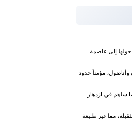
مد الفاتح هو فتح القسطنطينية عام 1453م، مما حولها إلى عاصمة
 وأناضول، مؤمناً حدود
ما ساهم في ازدهار
قيلة، مما غير طبيعة