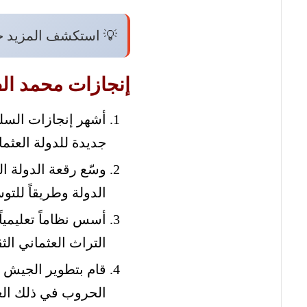
💡 استكشف المزيد 
إنجازات محمد الف
جديدة للدولة العثما
وسّع رقعة الدولة ا
الدولة وطريقاً للتو
أسس نظاماً تعليميا
التراث العثماني الث
قام بتطوير الجيش ال
الحروب في ذلك ال