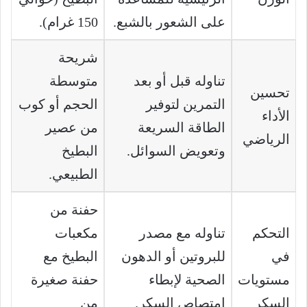
على الشعور بالشبع.
150 غرام).
شريحة
تناوله قبل أو بعد
متوسطة
تحسين
التمرين لتوفير
الحجم أو كوب
الأداء
الطاقة السريعة
من عصير
الرياضي
وتعويض السوائل.
البطيخ
الطبيعي.
حفنة من
التحكم
تناوله مع مصدر
مكعبات
في
للبروتين أو الدهون
البطيخ مع
مستويات
الصحية لإبطاء
حفنة صغيرة
السكر
امتصاص السكر.
من