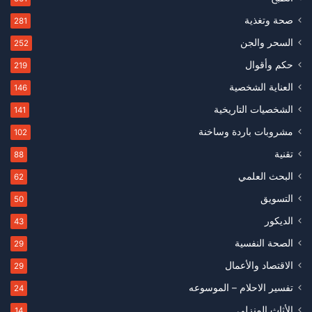
صحة وتغذية
281
السحر والجن
252
حكم وأقوال
219
العناية الشخصية
146
الشخصيات التاريخية
141
مشروبات باردة وساخنة
102
تقنية
88
البحث العلمي
62
التسويق
50
الديكور
43
الصحة النفسية
29
الاقتصاد والأعمال
29
تفسير الاحلام – الموسوعه
24
الأثاث المنزلي
14