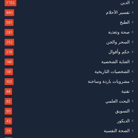
الدين
1٬152
تفسير الأحلام
860
الطبخ
561
صحة وتغذية
281
السحر والجن
252
حكم وأقوال
219
العناية الشخصية
146
الشخصيات التاريخية
141
مشروبات باردة وساخنة
102
تقنية
88
البحث العلمي
62
التسويق
50
الديكور
43
الصحة النفسية
29