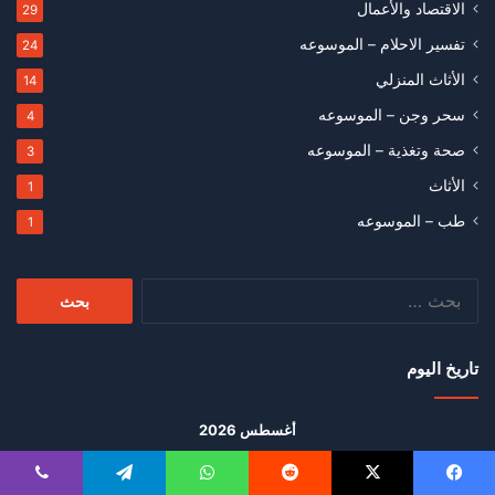
الاقتصاد والأعمال
29
تفسير الاحلام – الموسوعه
24
الأثاث المنزلي
14
سحر وجن – الموسوعه
4
صحة وتغذية – الموسوعه
3
الأثاث
1
طب – الموسوعه
1
البحث
عن:
تاريخ اليوم
أغسطس 2026
س
د
ن
ث
أرب
خ
ج