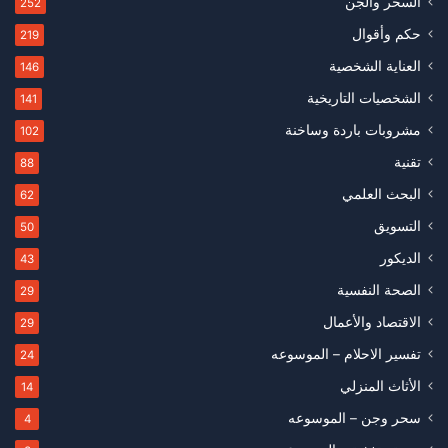
السحر والجن
252
حكم وأقوال
219
العناية الشخصية
146
الشخصيات التاريخية
141
مشروبات باردة وساخنة
102
تقنية
88
البحث العلمي
62
التسويق
50
الديكور
43
الصحة النفسية
29
الاقتصاد والأعمال
29
تفسير الاحلام – الموسوعه
24
الأثاث المنزلي
14
سحر وجن – الموسوعه
4