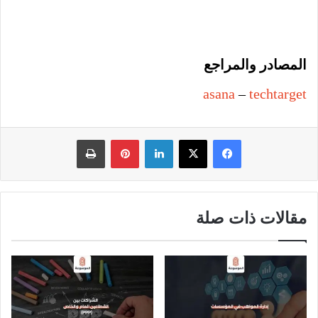
المصادر والمراجع
asana
–
techtarget
فيسبوك
‫X
لينكدإن
بينتيريست
طباعة
مقالات ذات صلة