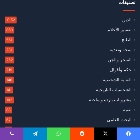
تصنيفات
الدين
1٬152
تفسير الأحلام
860
الطبخ
561
صحة وتغذية
281
السحر والجن
252
حكم وأقوال
219
العناية الشخصية
146
الشخصيات التاريخية
141
مشروبات باردة وساخنة
102
تقنية
88
البحث العلمي
62
التسويق
50
الديكور