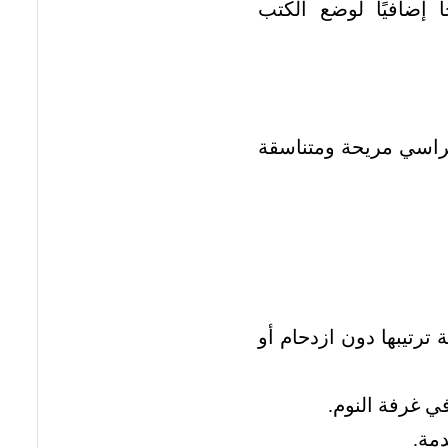
 إضافيًا لوضع الكتب
كراسي مريحة ومتناسقة
رتيبها دون ازدحام أو
ي غرفة النوم.
مة.