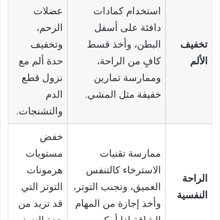
استخدام كمادات
عضلات
دافئة على أسفل
الرحم،
تخفيف
البطن، وأخذ قسط
وتخفيف
الألم
كافٍ من الراحة،
حدة ألم مع
وممارسة تمارين
نزول قطع
خفيفة مثل المشي.
الدم
والتشنجات.
خفض
ممارسة تقنيات
مستويات
الاسترخاء كالتنفس
هرمونات
الراحة
العميق، وتجنب التوتر،
التوتر التي
النفسية
وأخذ إجازة من المهام
قد تزيد من