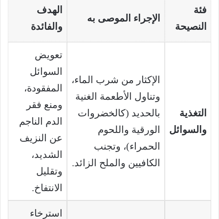
فئة
الهدف
الإجراء الموصى به
النصيحة
والفائدة
تعويض
السوائل
الإكثار من شرب الماء،
المفقودة،
وتناول الأطعمة الغنية
ومنع فقر
التغذية
بالحديد (كالخضروات
الدم الناجم
والسوائل
الورقية واللحوم
عن النزيف
الحمراء)، وتجنب
الشديد،
الكافيين والملح الزائد.
وتقليل
الانتفاخ.
استرخاء