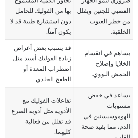
ضروري لنمو الجهاز
تجاوز الكمية المسموح
العصبي للجنين ويقلل
بها من الفوليك للحامل
من خطر العيوب
دون استشارة طبية قد لا
الخلقية.
يكون آمناً.
قد يسبب بعض أعراض
يساهم في انقسام
زيادة الفوليك أسيد مثل
الخلايا وإصلاح
اضطراب المعدة أو
الحمض النووي.
الطفح الجلدي.
يساعد في خفض
تفاعلات الفوليك مع
مستويات
الأدوية مثل أدوية الصرع
الهوموسيستين في
قد تقلل من فعالية
الدم، مما يفيد صحة
كليهما.
القلب.