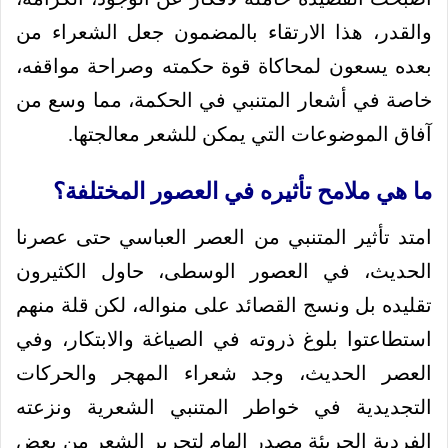
والقدر، هذا الارتقاء بالمضمون جعل الشعراء من
بعده يسعون لمحاكاة قوة حكمته وصراحة مواقفه،
خاصة في أشعار المتنبي في الحكمة، مما وسع من
آفاق الموضوعات التي يمكن للشعر معالجتها.
ما هي ملامح تأثيره في العصور المختلفة؟
امتد تأثير المتنبي من العصر العباسي حتى عصرنا
الحديث، في العصور الوسطى، حاول الكثيرون
تقليده بل ونسج القصائد على منواله، لكن قلة منهم
استطاعتوا بلوغ ذروته في الصياغة والابتكار، وفي
العصر الحديث، وجد شعراء المهجر والحركات
التجديدية في خواطر المتنبي الشعرية ونزعته
الفردية الجريئة مصدر إلهام لتحرير الشعر من بعض