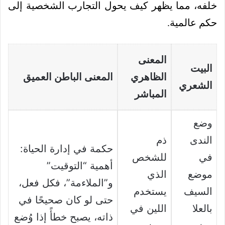
خلفه، مما يظهر كيف يحول التجارب الشخصية إلى
حكم عالمية.
المعنى
البيت
الظاهري
المعنى الباطن العميق
الشعري
المباشر
وضع
الندى
ذم
حكمة في إدارة الحياة:
في
للشخص
أهمية “التوقيت”
موضع
الذي
و”الملاءمة”، فكل فعل،
السيف
يستخدم
حتى لو كان صحيحًا في
بالعلا
اللين في
ذاته، يصبح خطأً إذا وُضع