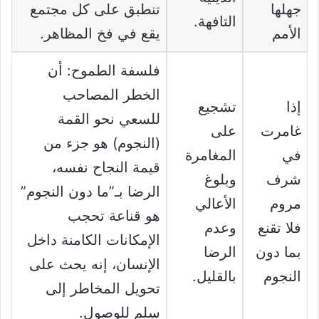
جهلها
تنطبق على كل مجتمع
التافهة.
الأمم
يقع في فخ المظاهر.
فلسفة الطموح: أن
الخطر المصاحب
إذا
تشجيع
للسعي نحو القمة
غامرت
على
(النجوم) هو جزء من
في
المغامرة
قيمة النجاح نفسه،
شرف
وبلوغ
الرضا بـ”ما دون النجوم”
مروم
الأعالي
هو قناعة تحجب
فلا تقنع
وعدم
الإمكانات الكامنة داخل
بما دون
الرضا
الإنسان، إنه يحث على
النجوم
بالقليل.
تحويل المخاطر إلى
سلم للوصول.