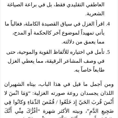
العاطفي التقليدي فقط، بل في براعة الصياغة
الشعرية.
اقرأ الغزل في سياق القصيدة الكاملة، فغالباً ما
يأتي تمهيداً لموضوع آخر كالحكمة أو المدح،
مما يعمق من دلالته.
تأمل في اختياره للألفاظ القوية والموحية، حتى
في وصف المشاعر الرقيقة، مما يعطي الغزل
طابعاً خاصاً به.
ومن أجمل ما قيل في هذا الباب، بيتاه الشهيران
اللذان يجسدان روعة صورته الغزلية: “وَمَا انْسَ لا
أَنْسَ قُربَ الحَيّ إِذ خَلَعُوا / قُمُصَ الدِّمَاءِ وَكانُوا فِي
ضَجِيعِ الدَّمِ”، وبيته الأكثر شهرة “أغُرُّكَ مِنِّي أَنَّكَ