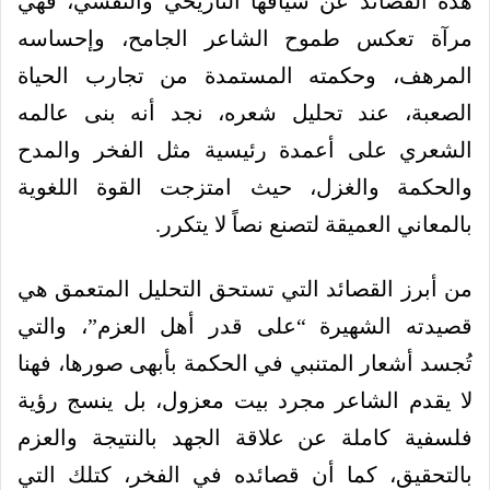
هذه القصائد عن سياقها التاريخي والنفسي، فهي
مرآة تعكس طموح الشاعر الجامح، وإحساسه
المرهف، وحكمته المستمدة من تجارب الحياة
الصعبة، عند تحليل شعره، نجد أنه بنى عالمه
الشعري على أعمدة رئيسية مثل الفخر والمدح
والحكمة والغزل، حيث امتزجت القوة اللغوية
بالمعاني العميقة لتصنع نصاً لا يتكرر.
من أبرز القصائد التي تستحق التحليل المتعمق هي
قصيدته الشهيرة “على قدر أهل العزم”، والتي
تُجسد أشعار المتنبي في الحكمة بأبهى صورها، فهنا
لا يقدم الشاعر مجرد بيت معزول، بل ينسج رؤية
فلسفية كاملة عن علاقة الجهد بالنتيجة والعزم
بالتحقيق، كما أن قصائده في الفخر، كتلك التي