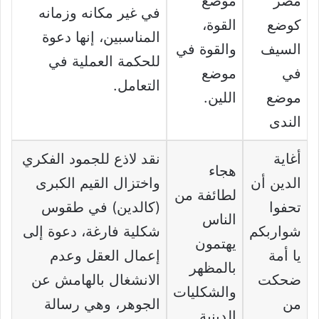
مضر
موضع
في غير مكانه وزمانه
كوضع
القوة،
المناسبين، إنها دعوة
السيف
والقوة في
للحكمة العملية في
في
موضع
التعامل.
موضع
اللين.
الندى
أغاية
نقد لاذع للجمود الفكري
هجاء
الدين أن
واختزال القيم الكبرى
لطائفة من
تحفوا
(كالدين) في طقوس
الناس
شواربكم
شكلية فارغة، دعوة إلى
يهتمون
يا أمة
إعمال العقل وعدم
بالمظهر
ضحكت
الانشغال بالهامش عن
والشكليات
من
الجوهر، وهي رسالة
الدينية