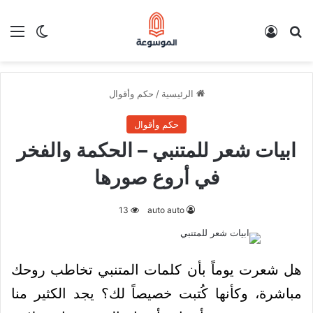
بحث عن
تسجيل الدخول
الق
الوضع ا
الرئيسية
/
حكم وأقوال
حكم وأقوال
ابيات شعر للمتنبي – الحكمة والفخر
في أروع صورها
13
auto auto
هل شعرت يوماً بأن كلمات المتنبي تخاطب روحك
مباشرة، وكأنها كُتبت خصيصاً لك؟ يجد الكثير منا