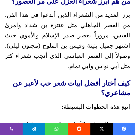
من هم أبرز شعراء الغزل على مر العصور؟
برز العديد من الشعراء الذين أبدعوا في هذا الفن،
من العصر الجاهلي مثل عنترة بن شداد وامرئ
القيس، مروراً بعصر صدر الإسلام والأموي حيث
اشتهر جميل بثينة وقيس بن الملوح (مجنون ليلى)،
وصولاً إلى العصر العباسي الذي أنجب شعراء كثر
مثل أبي نواس وأبي تمام.
كيف أختار أفضل ابيات شعر حب لأعبر عن
مشاعري؟
اتبع هذه الخطوات البسيطة:
حدد المشاعر الأساسية التي تريد نقلها: هل هي
شوق، إعجاب، وفاء، أو حنين؟