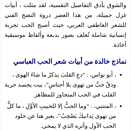
والشوق بأدق التفاصيل النفسية، لقد مثلت ، أبيات
غزل جميلة، من هذا العصر ذروة النضج الفني
للشعر العاطفي العربي، حيث أصبح الحب تجربة
إنسانية شاملة تُغلف بصور بديعة وألفاظ موسيقية
أخاذة.
نماذج خالدة من أبيات شعر الحب العباسي
، أبو نواس، : “دعِ القلبَ يذكرُ ما شاءَ الهوى ،
وذقْ حبَّ من تهوى بلا أجناسِ”، بيت يجسد حرية
القلب في الحب المتجاوز للمظاهر.
، المتنبي، : “وما الحبُّ إلا للحبيبِ الأوَّلِ ، ما كلُّ
من تهوى يَدانيكَ يَصْحِبُ”، يعبر هنا عن خلود
الحب الأول وأثره الذي لا يمحى.