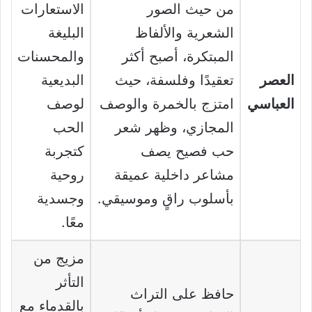
من حيث الصور
الاستعارات
الشعرية والألفاظ
البليغة
المبتكرة، أصبح أكثر
والمحسنات
العصر
تعقيدًا وفلسفة، حيث
البديعية
العباسي
امتزج بالخمرة والوصف
لوصف
المجازي، وظهر شعر
الحب
حب فصيح يصف
كتجربة
مشاعر داخلية عميقة
روحية
بأسلوب راقٍ وموسيقي.
وجسدية
معًا.
مزيج من
التأثر
حافظ على التراث
بالقدماء مع