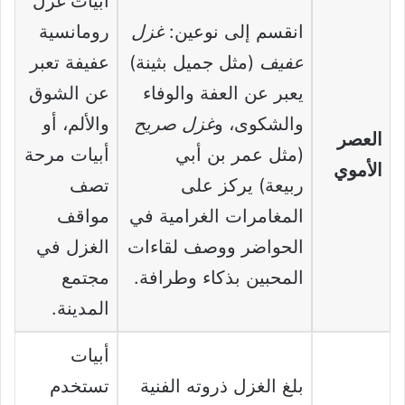
أبيات غزل
انقسم إلى نوعين:
غزل
رومانسية
عفيف
(مثل جميل بثينة)
عفيفة تعبر
يعبر عن العفة والوفاء
عن الشوق
والشكوى، و
غزل صريح
والألم، أو
العصر
(مثل عمر بن أبي
أبيات مرحة
الأموي
ربيعة) يركز على
تصف
المغامرات الغرامية في
مواقف
الحواضر ووصف لقاءات
الغزل في
المحبين بذكاء وطرافة.
مجتمع
المدينة.
أبيات
بلغ الغزل ذروته الفنية
تستخدم