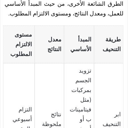
الطرق الشائعة الأخرى، من حيث المبدأ الأساسي
للعمل، ومعدل النتائج، ومستوى الالتزام المطلوب.
مستوى
طريقة
المبدأ
معدل
الالتزام
التنحيف
الأساسي
النتائج
المطلوب
تزويد
الجسم
بمركبات
(مثل
فيتامينات
التزام
ابر
نتائج
ب أو
أسبوعي
التنحيف
ملحوظة