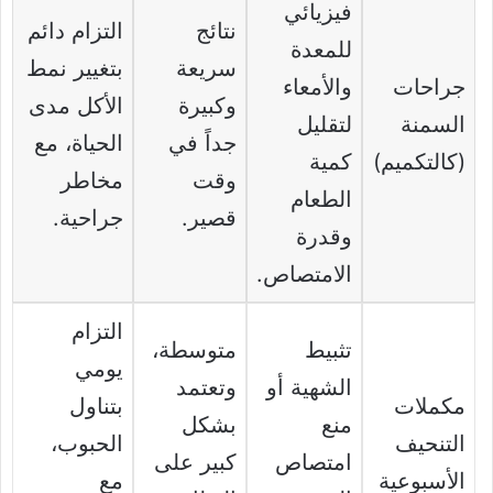
فيزيائي
نتائج
التزام دائم
للمعدة
سريعة
بتغيير نمط
جراحات
والأمعاء
وكبيرة
الأكل مدى
السمنة
لتقليل
جداً في
الحياة، مع
(كالتكميم)
كمية
وقت
مخاطر
الطعام
قصير.
جراحية.
وقدرة
الامتصاص.
التزام
تثبيط
متوسطة،
يومي
الشهية أو
وتعتمد
مكملات
بتناول
منع
بشكل
التنحيف
الحبوب،
امتصاص
كبير على
الأسبوعية
مع