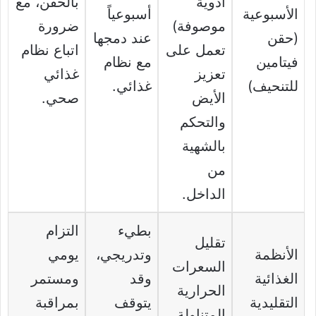
أدوية
بالحقن، مع
الأسبوعية
أسبوعياً
موصوفة)
ضرورة
(حقن
عند دمجها
تعمل على
اتباع نظام
فيتامين
مع نظام
تعزيز
غذائي
للتنحيف)
غذائي.
الأيض
صحي.
والتحكم
بالشهية
من
الداخل.
بطيء
التزام
تقليل
الأنظمة
وتدريجي،
يومي
السعرات
الغذائية
وقد
ومستمر
الحرارية
التقليدية
يتوقف
بمراقبة
المتناولة