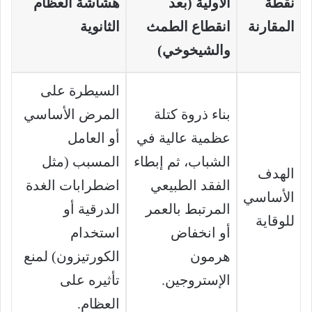
نقطة
الأولية (بعد
هشاشة العظام
المقارنة
انقطاع الطمث
الثانوية
والشيخوخي)
السيطرة على
بناء ذروة كتلة
المرض الأساسي
عظمية عالية في
أو العامل
الشباب، ثم إبطاء
المسبب (مثل
الهدف
الفقد الطبيعي
اضطرابات الغدة
الأساسي
المرتبط بالعمر
الدرقية أو
للوقاية
أو انخفاض
استخدام
هرمون
الكورتيزون) لمنع
الإستروجين.
تأثيره على
العظام.