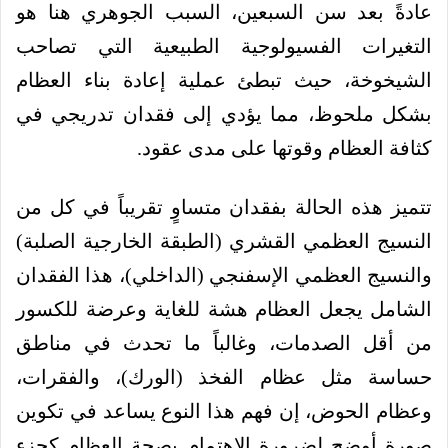
عادةً بعد سن السبعين، السبب الجوهري هنا هو
التغيرات الفسيولوجية الطبيعية التي تصاحب
الشيخوخة، حيث تبطئ عملية إعادة بناء العظام
بشكل ملحوظ، مما يؤدي إلى فقدان تدريجي في
كثافة العظام وقوتها على مدى عقود.
تتميز هذه الحالة بفقدان متساوٍ تقريباً في كل من
النسيج العظمي القشري (الطبقة الخارجية الصلبة)
والنسيج العظمي الإسفنجي (الداخلي)، هذا الفقدان
الشامل يجعل العظام هشة للغاية وعرضة للكسور
من أقل الصدمات، وغالباً ما تحدث في مناطق
حساسة مثل عظام الفخذ (الورك)، والفقرات،
وعظام الحوض، إن فهم هذا النوع يساعد في تكوين
صورة أوضح لضرورة الاهتمام بصحة العظام كجزء