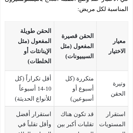
المناسبة لكل مريض:
الحقن طويلة
الحقن قصيرة
معيار
المفعول (مثل
المفعول (مثل
الاختيار
الإينانثات أو
السيبيونات)
الخلطات)
متكررة (كل
أقل تكراراً (كل
وتيرة
أسبوع أو
10-14 أسبوعاً
الحقن
أسبوعين)
للأنواع الحديثة)
استقرار
قد تكون هناك
استقرار أفضل
المستويات
تقلبات أكبر بين
وأقل تقلباً في