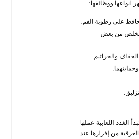
 أنواعها ووظائفها:
حافظ على رطوبة الفم.
التخلص من بعض
حمايتهما.
زليق.
 الغدد اللعابية عملها
العرقية من إفرازها عند