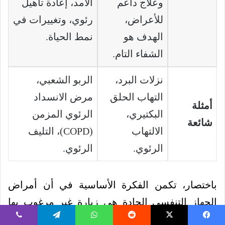
وعلاج داعم
الأمد، إعادة تأهيل
للأعراض،
رئوي، وتغييرات في
الهدف هو
نمط الحياة.
الشفاء التام.
نزلات البرد،
الربو الشعبي،
التهاب الحلق
مرض الانسداد
أمثلة
البكتيري،
الرئوي المزمن
شائعة
الالتهاب
(COPD)، التليف
الرئوي.
الرئوي.
باختصار، تكمن الفكرة الأساسية في أن أمراض
الجهاز التنفسي الحادة هي زيارة غير مرغوب بها
لكنها مؤقتة، بينما الأمراض المزمنة هي ضيف دائم