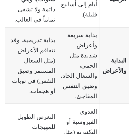
أيام إلى أسابيع
دائمة ولا تشفى
قليلة).
تماماً في الغالب.
بداية سريعة
بداية تدريجية، وقد
وأعراض
تتفاقم الأعراض
شديدة مثل
البداية
(مثل السعال
الحمى،
والأعراض
المستمر وضيق
والسعال الحاد،
النفس) في نوبات
وضيق التنفس
أو هجمات.
المفاجئ.
العدوى
التعرض الطويل
الفيروسية أو
للمهيجات
البكتيرية (مثل